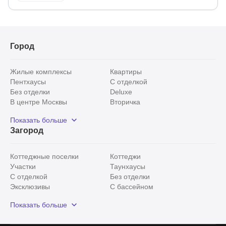
Город
Жилые комплексы
Квартиры
Пентхаусы
С отделкой
Без отделки
Deluxe
В центре Москвы
Вторичка
Видовые
Эксклюзивы
Показать больше
Рядом с парком
Популярные локации
Загород
С панорамными окнами
Внутри Садового кольца
Коттеджные поселки
Коттеджи
Участки
Таунхаусы
С отделкой
Без отделки
Эксклюзивы
С бассейном
С лесным участком
Истринский район
Показать больше
Красногорский район
Минское шоссе