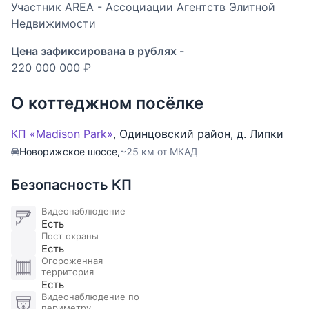
Участник AREA - Ассоциации Агентств Элитной
Недвижимости
Цена зафиксирована в рублях -
220 000 000 ₽
О коттеджном посёлке
КП «Madison Park»
,
Одинцовский район
,
д. Липки
Новорижское шоссе,
~25 км от МКАД
Безопасность КП
Видеонаблюдение
Есть
Пост охраны
Есть
Огороженная
территория
Есть
Видеонаблюдение по
периметру