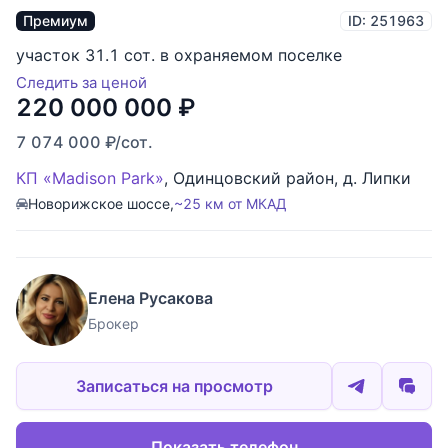
Премиум
ID: 251963
участок 31.1 сот. в охраняемом поселке
Следить за ценой
220 000 000
₽
7 074 000
₽
/сот.
КП «Madison Park»
,
Одинцовский район
,
д. Липки
Новорижское шоссе,
~25 км от МКАД
Елена Русакова
Брокер
Записаться на просмотр
Показать телефон