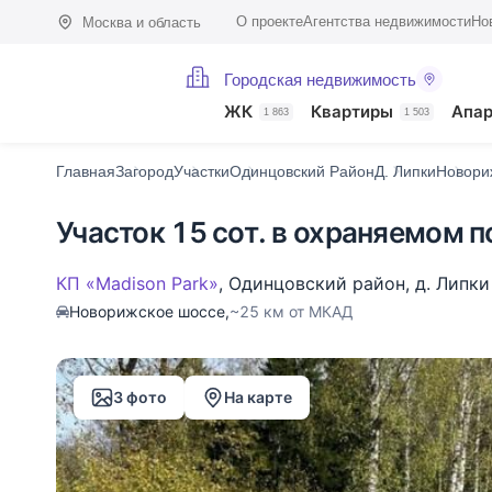
О проекте
Агентства недвижимости
Но
Москва и область
Городская недвижимость
Фото (3)
Характеристики
Описание
О поселке
На карте
ЖК
Квартиры
Апа
1 863
1 503
Главная
Загород
Участки
Одинцовский Район
Д. Липки
Новори
Участок 15 сот. в охраняемом 
КП «Madison Park»
,
Одинцовский район
,
д. Липки
Новорижское шоссе,
~25 км от МКАД
3 фото
На карте