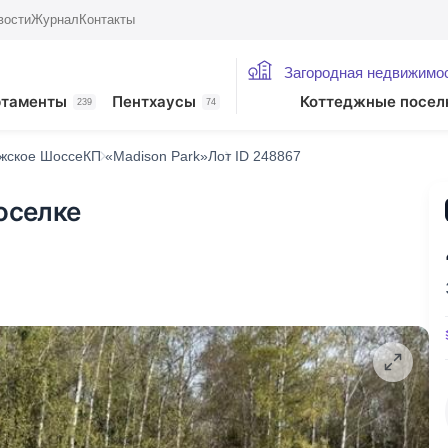
вости
Журнал
Контакты
Загородная недвижимо
ртаменты
Пентхаусы
Коттеджные посел
239
74
жское Шоссе
КП «Madison Park»
Лот ID 248867
поселке