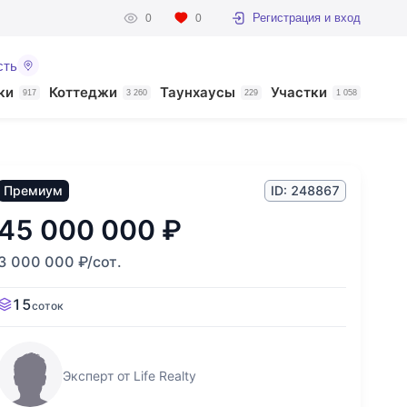
Регистрация и вход
0
0
сть
ки
Коттеджи
Таунхаусы
Участки
917
3 260
229
1 058
Премиум
ID: 248867
45 000 000
₽
3 000 000
₽
/сот.
15
соток
Эксперт от Life Realty