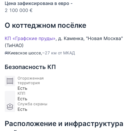
деревня Каменка.
Цена зафиксирована в евро -
2 100 000 €
Ключевые особенности:
ровный, со своим выходом к пруду и
О коттеджном посёлке
рекреационной зоне поселка, выполнено
ограждение.
КП «Графские пруды»
,
д. Каменка
,
"Новая Москва"
(ТиНАО)
Центральные коммуникации:
Киевское шоссе,
~27 км от МКАД
электроснабжение: - 100 кВт; газоснабжение: - 9,2
м.куб./час; водоснабжение: - 2 м.куб./сутки;
Безопасность КП
бытовая канализация: - 2 м.куб./сутки; ливнесток: -
2 м.куб./сутки.
Огороженная
территория
Есть
Коттеджный поселок премиум-класса «Графские
КПП
Есть
пруды»
Служба охраны
расположен в центре Новой Москвы, в окружении
Есть
смешанного леса и каскада прудов. В поселке:
многоуровневая охрана, два КПП,
Расположение и инфраструктура
видеонаблюдение, патрулирование, широкие