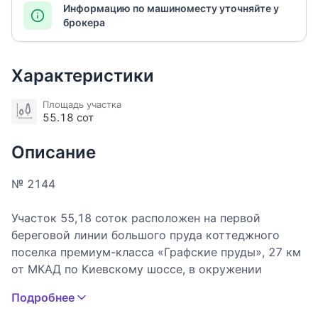
Информацию по машиноместу уточняйте у
брокера
Характеристики
Площадь участка
55.18 сот
Описание
№ 2144
Участок 55,18 соток расположен на первой
береговой линии большого пруда коттеджного
поселка премиум-класса «Графские пруды», 27 км
от МКАД по Киевскому шоссе, в окружении
хвойного леса. Москва, Новомосковский
Подробнее
административный округ, Филимонковский район,