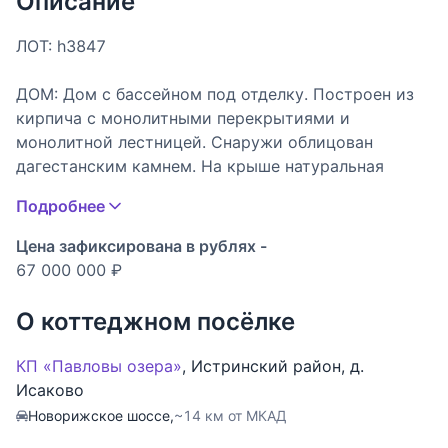
Описание
ЛОТ: h3847
ДОМ: Дом с бассейном под отделку. Построен из
кирпича с монолитными перекрытиями и
монолитной лестницей. Снаружи облицован
дагестанским камнем. На крыше натуральная
черепица. На участке отдельная СПА зона 144 кв.
Подробнее
м. с бассейном - построен первый этаж с
монолитной чашей 12 х 4 метра, с цокольным
Цена зафиксирована в рублях -
помещением для обслуживания, с котельной и
67 000 000 ₽
другими помещениями для хранения. В СПА зоне
по проекту запланированы сауна, хамам и зоны
О коттеджном посёлке
отдыха. Можно использовать как гостевой дом
или помещение персонала. Все центральные
КП «Павловы озера»
,
Истринский район
,
д.
коммуникации заведены. Сделан дренаж. Есть
Исаково
дизайн проект. Предполагается спальня на первом
Новорижское шоссе,
~14 км от МКАД
этаже для гостей или родителей и 3 - 4 спальни на