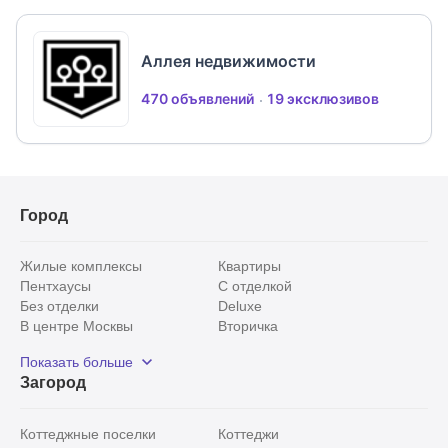
ИНФРАСТРУКТУРА: В шаговой доступности
поселок Нахабино с развитой инфраструктурой:
Аллея недвижимости
общественный транспорт, ж/д станция, школы и
детские сады, поликлиник и банки, салоны
470 объявлений
19 эксклюзивов
красоты и фитнес клубы. В 3 мин на автомобиле
ТЦ Павлово подворье и Павловская гимназия.
Город
Жилые комплексы
Квартиры
Пентхаусы
С отделкой
Без отделки
Deluxe
В центре Москвы
Вторичка
Видовые
Эксклюзивы
Показать больше
Рядом с парком
Популярные локации
Загород
С панорамными окнами
Внутри Садового кольца
Коттеджные поселки
Коттеджи