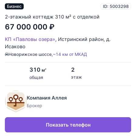
Бизнес
ID: 5003298
2-этажный коттедж 310 м² с отделкой
67 000 000
₽
КП «Павловы озера»
,
Истринский район
,
д.
Исаково
Новорижское шоссе,
~14 км от МКАД
310
2
м
2
этаж
общая
Компания Аллея
Брокер
Показать телефон