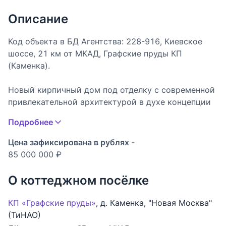
Описание
Код объекта в БД Агентства: 228-916, Киевское
шоссе, 21 км от МКАД, Графские пруды КП
(Каменка).
Новый кирпичный дом под отделку с современной
привлекательной архитектурой в духе концепции
Фрэнка Ллойда Райта, возведённый по высоким
Подробнее
стандартам строительства. В доме высокие
потолки, масштабное остекление с окнами от пола,
Цена зафиксирована в рублях -
просторные жилые помещения, в том числе 5
85 000 000 ₽
спален (одна из них на первом этаже), террасы и
балконы. Дом стоит на большом ровном участке в
О коттеджном посёлке
престижной локации. Территория окружена лесом
и находится в тихой живописной тупиковой зоне в
КП «Графские пруды»
,
д. Каменка
,
"Новая Москва"
конце улицы коттеджного посёлка премиум-
(ТиНАО)
класса. В нём собственное озеро с пляжем,