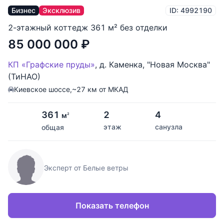
Бизнес
Эксклюзив
ID: 4992190
2-этажный коттедж 361 м² без отделки
85 000 000
₽
КП «Графские пруды»
,
д. Каменка
,
"Новая Москва"
(ТиНАО)
Киевское шоссе,
~27 км от МКАД
361
2
4
м
2
этаж
санузла
общая
Эксперт от Белые ветры
Показать телефон