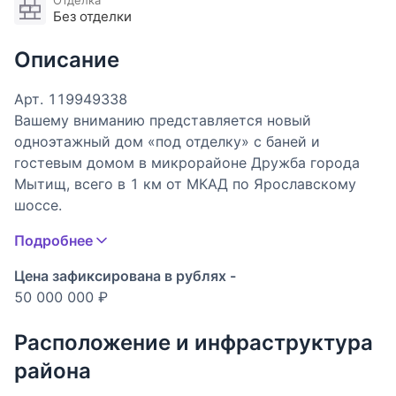
Отделка
Без отделки
Описание
Арт. 119949338
Вашему вниманию представляется новый
одноэтажный дом «под отделку» с баней и
гостевым домом в микрорайоне Дружба города
Мытищ, всего в 1 км от МКАД по Ярославскому
шоссе.
Подробнее
На просторном участке площадью 11,21 сотки
гармонично расположены три строения общей
Цена зафиксирована в рублях -
площадью 306,1 кв. м:Основной жилой дом (165,3
50 000 000 ₽
кв. м);
Баня (82,7 кв. м);
Расположение и инфраструктура
Гостевой дом (58,1 кв. м).
района