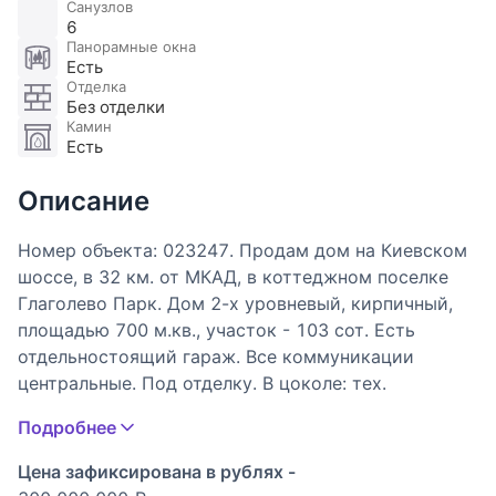
Санузлов
6
Панорамные окна
Есть
Отделка
Без отделки
Камин
Есть
Описание
Номер объекта: 023247. Продам дом на Киевском
шоссе, в 32 км. от МКАД, в коттеджном поселке
Глаголево Парк. Дом 2-х уровневый, кирпичный,
площадью 700 м.кв., участок - 103 сот. Есть
отдельностоящий гараж. Все коммуникации
центральные. Под отделку. В цоколе: тех.
помещения. На первом этаже: прихожая,
Подробнее
гардеробная, с/у, кухня-столовая-гостиная,
кабинет, гараж на 2 машины. На втором этаже:
Цена зафиксирована в рублях -
мастер спальня с с/у и гардеробной, спальня с