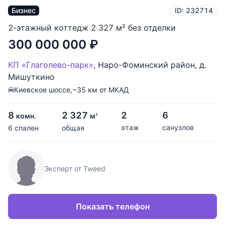
Бизнес
ID: 232714
2-этажный коттедж 2 327 м² без отделки
300 000 000
₽
КП «Глаголево-парк»
,
Наро-Фоминский район
,
д.
Мишуткино
Киевское шоссе,
~35 км от МКАД
8
2 327
2
6
комн.
м
2
этаж
санузлов
6 спален
общая
Эксперт от Tweed
Показать телефон