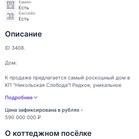
Камин
Есть
Бассейн
Есть
Описание
ID 3408.
Дом:
К продаже предлагается самый роскошный дом в
КП "Никольская Слобода"! Редкое, уникальное
предложение! Дом с отдельным СПА комплексом,
Подробнее
и отдельностоящим зданием гаража с комнатами
для персонала общей площадью 205,6 кв м.
Цена зафиксирована в рублях -
Отделочные материалы, техника и предметы
590 000 000 ₽
интерьера представлены самыми эксклюзивными
брендами: Ralph Lauren, dedar, Pierre Frey, visual
О коттеджном посёлке
comfort, baker furniture, Christopher guy, Miele, Petra,