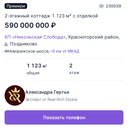
Премиум
ID: 230039
2-этажный коттедж 1 123 м² с отделкой
590 000 000
₽
КП «Никольская Слобода»
,
Красногорский район
,
д. Поздняково
Новорижское шоссе,
~9 км от МКАД
1 123
2
м
2
этаж
общая
Александра Гертье
Эксперт от Real Rich Estate
Показать телефон