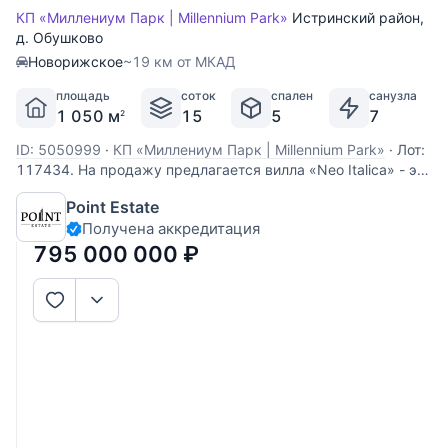
КП «Миллениум Парк | Millennium Park»
Истринский район
,
д. Обушково
Новорижское
~19 км от МКАД
площадь
соток
спален
санузла
1 050 м
15
5
7
2
ID: 5050999
·
КП «Миллениум Парк | Millennium Park»
·
Лот:
117434. На продажу предлагается вилла «Neo Italica» - это
современная итальянская роскошь, воплощенная в
Point Estate
монолитно-кирпичном доме площадью 1050 м2 с
Получена аккредитация
утепленным фасадом, отделанным крупноформатным
натуральным песчаником и термолиственницей, где
795 000 000
₽