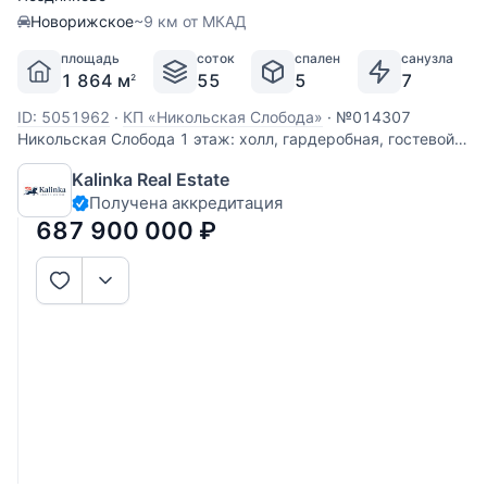
Новорижское
~9 км от МКАД
площадь
соток
спален
санузла
1 864 м
55
5
7
2
ID: 5051962
·
КП «Никольская Слобода»
·
№014307
Никольская Слобода 1 этаж: холл, гардеробная, гостевой
с/у, каминный зал, кухня, столовая с выходом на террасу,
Kalinka Real Estate
кабинет, 2 спальни с гардеробными и с/у, лифт, переход в
Получена аккредитация
зимний сад, спортзал и СПА-зону с бассейном (15x5) 2
этаж: холл с
687 900 000
₽