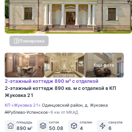
Планировка
Еще фото
2-этажный коттедж 890 м² с отделкой
2-этажный коттедж 890 кв. м с отделкой в КП
Жуковка 21
КП «Жуковка 21»
Одинцовский район
,
д. Жуковка
Рублево-Успенское
~9 км от МКАД
площадь
соток
спален
санузла
890 м
50.08
4
6
2