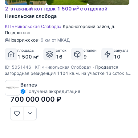
2-этажный коттедж 1 500 м² с отделкой
Никольская слобода
КП «Никольская Слобода»
Красногорский район
,
д.
Поздняково
Новорижское
~9 км от МКАД
площадь
соток
спален
санузла
1 500 м
16
9
10
2
ID: 5051446
·
КП «Никольская Слобода»
·
Продается
загородная резиденция 1104 кв.м. на участке 16 соток в
КП Никольская слобода. 9 км. от МКАД по Новорижскому
Barnes
шоссе.Дом у озера, первая линия. В доме: лифт, 9 спален,
Получена аккредитация
3 дровяных камина и 1 биокамин, эксплуатируемая
кровля, открытый бассейн.
700 000 000
₽