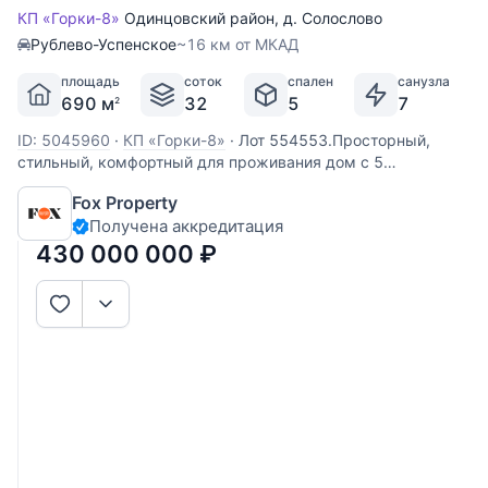
КП «Горки-8»
Одинцовский район
,
д. Солослово
Рублево-Успенское
~16 км от МКАД
площадь
соток
спален
санузла
690 м
32
5
7
2
ID: 5045960
·
КП «Горки-8»
·
Лот 554553.Просторный,
стильный, комфортный для проживания дом с 5
спальнями, СПА зоной и бассейном, дополнительно с
Fox Property
гаражом и квартирой для персонала , отдельно-стоящей
Получена аккредитация
баней , уютной беседкой, потрясающим ландшафтом,
напоминающим ботанический сад с
430 000 000
₽