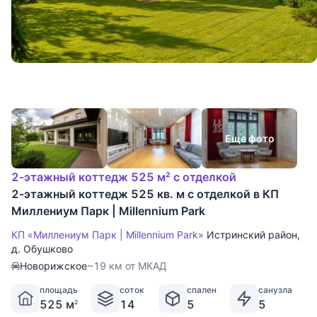
Еще фото
2-этажный коттедж 525 м² с отделкой
2-этажный коттедж 525 кв. м с отделкой в КП
Миллениум Парк | Millennium Park
КП «Миллениум Парк | Millennium Park»
Истринский район
,
д. Обушково
Новорижское
~19 км от МКАД
площадь
соток
спален
санузла
525 м
14
5
5
2