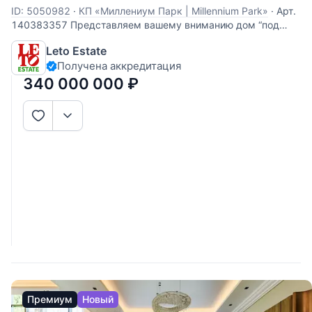
ID: 5050982
·
КП «Миллениум Парк | Millennium Park»
·
Арт.
140383357 Представляем вашему вниманию дом “под
ключ” площадью 525 кв. м в коттеджном поселке
Leto Estate
“Миллениум парк”, расположенном в 19 км от МКАД по
Получена аккредитация
Новорижскому шоссе. Дом полностью отделан и
меблирован, готов к постоянному проживанию. Интерьер
340 000 000
₽
Премиум
Новый