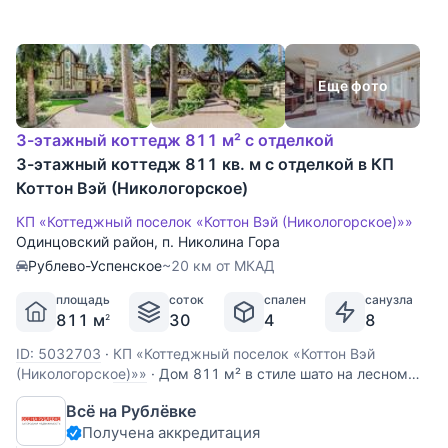
Еще фото
3-этажный коттедж 811 м² с отделкой
3-этажный коттедж 811 кв. м с отделкой в КП
Коттон Вэй (Никологорское)
КП «Коттеджный поселок «Коттон Вэй (Никологорское)»»
Одинцовский район
,
п. Николина Гора
Рублево-Успенское
~20 км от МКАД
площадь
соток
спален
санузла
811 м
30
4
8
2
ID: 5032703
·
КП «Коттеджный поселок «Коттон Вэй
(Никологорское)»»
·
Дом 811 м² в стиле шато на лесном
участке 30 соток в посёлке «Никологорский» (Cotton Way),
Всё на Рублёвке
Николина Гора — 24 км от МКАД по Рублёво-Успенскому
Получена аккредитация
шоссе. Год постройки 2016, отделка под ключ, шесть