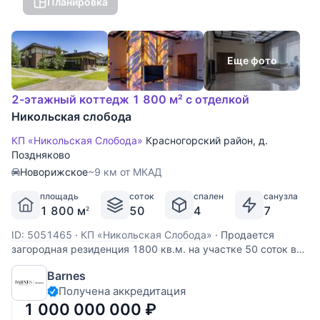
Планировка
Еще фото
2-этажный коттедж 1 800 м² с отделкой
Никольская слобода
КП «Никольская Слобода»
Красногорский район
,
д.
Поздняково
Новорижское
~9 км от МКАД
площадь
соток
спален
санузла
1 800 м
50
4
7
2
ID: 5051465
·
КП «Никольская Слобода»
·
Продается
загородная резиденция 1800 кв.м. на участке 50 соток в
КП Никольская слобода. 9 км. от МКАД по Новорижскому
Barnes
шоссе. Планировка дома: Цоколь: Бильярдная, зона
Получена аккредитация
отдыха, кальянная, кинотеатр, тренажерный зал, два
санузла, раздевалка,
1 000 000 000
₽