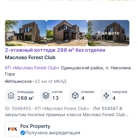
Еще фото
2-этажный коттедж 288 м² без отделки
Маслово Forest Club
КП «Маслово Forest Club»
Одинцовский район
,
п. Николина
Гора
Ильинское
~22 км от МКАД
площадь
соток
спален
санузла
288 м
13
4
4
2
ID: 5046455
·
КП «Маслово Forest Club»
·
Лот 554587.В
закрытом поселке премиум класса Маслово Forest Club
представлен жилой дом 288 м. Дом кирпичный, заведены
Fox Property
все коммуникации, установлен газовый котел,подключено
Получена аккредитация
электричество. Жилой дом расположен в центральной