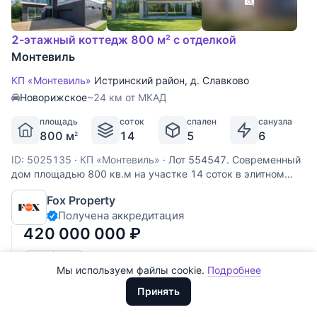
2-этажный коттедж 800 м² с отделкой
Монтевиль
КП «Монтевиль»
Истринский район
,
д. Славково
Новорижское
~24 км от МКАД
площадь
соток
спален
санузла
800 м
14
5
6
2
ID: 5025135
·
КП «Монтевиль»
·
Лот 554547. Современный
Все
0
дом площадью 800 кв.м на участке 14 соток в элитном
охраняемом поселке Монтевиль. В доме большая площадь
Сегодня
0
Fox Property
остекления, просторные помещения, много света. В
Получена аккредитация
планировке предусмотрено 5 спален с с/у и
Вчера
0
гардеробными, просторная
420 000 000
₽
За неделю
0
Мы используем файлы cookie.
Подробнее
Доллары
За месяц
0
ООО "ХоумХантер" использует cookie для обеспечения
Евро
Принять
функционирования веб-сайта, аналитики действий на веб-сайте
За 3 месяца
Рубли
0
и улучшения качества обслуживания. Для получения