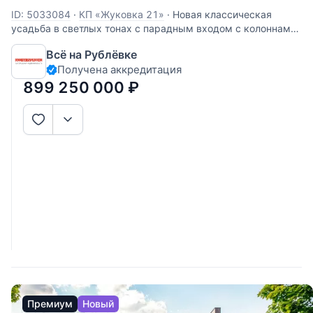
ID: 5033084
·
КП «Жуковка 21»
·
Новая классическая
усадьба в светлых тонах с парадным входом с колоннами.
Прекрасная планировка соответствует современным
Всё на Рублёвке
представлениям о комфорте. Внутри эффектная парадная
Получена аккредитация
лестница на 4 уровня. Мансарда: подсобные помещения
Этаж 1: прихожая, с/у,
899 250 000
₽
Премиум
Новый