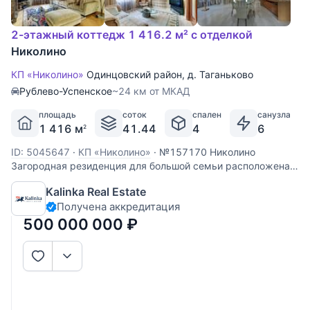
2-этажный коттедж 1 416.2 м² с отделкой
Николино
КП «Николино»
Одинцовский район
,
д. Таганьково
Рублево-Успенское
~24 км от МКАД
площадь
соток
спален
санузла
1 416 м
41.44
4
6
2
ID: 5045647
·
КП «Николино»
·
№157170 Николино
Загородная резиденция для большой семьи расположена в
старой части поселка на просторном участке 42 сотки с
Kalinka Real Estate
возможностью увеличения площади территории еще на
Получена аккредитация
несколько соток! В этой загородной резиденции имеются
все условия
500 000 000
₽