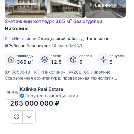
Еще фото
2-этажный коттедж 365 м² без отделки
Николино
КП «Николино»
Одинцовский район
,
д. Таганьково
Рублево-Успенское
~24 км от МКАД
площадь
соток
спален
санузла
365 м
12.5
5
5
2
ID: 5050618
·
КП «Николино»
·
№206100 Николино
Современная архитектура, проверенная технология
строительства, знаковое место. Коттеджный поселок
Kalinka Real Estate
Николино на Рублево-Успенском шоссе. 23 км от МКАД.
Получена аккредитация
Дом с полностью заведенными коммуникациями,
завершенным внешним контуром,
265 000 000
₽