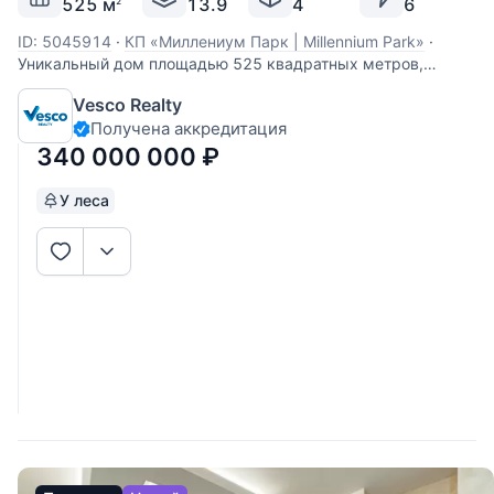
525 м
13.9
4
6
2
ID: 5045914
·
КП «Миллениум Парк | Millennium Park»
·
Уникальный дом площадью 525 квадратных метров,
расположенный на участке в 14 соток с авторским
Vesco Realty
ландшафтным дизайном. Дом спроектирован известным
Получена аккредитация
архитектором Н. Бенуа. О доме писали в авторитетных
журналах «АрхРевю» и Interior+Design, подчеркивая его
340 000 000
₽
У леса