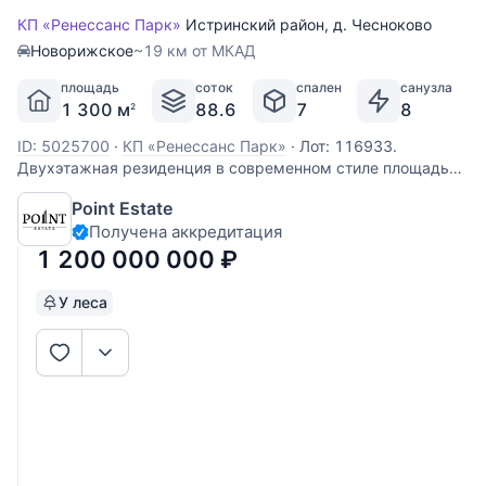
КП «Ренессанс Парк»
Истринский район
,
д. Чесноково
Новорижское
~19 км от МКАД
площадь
соток
спален
санузла
1 300 м
88.6
7
8
2
ID: 5025700
·
КП «Ренессанс Парк»
·
Лот: 116933.
Двухэтажная резиденция в современном стиле площадью
1250 м2 расположена на просторном участке 90 соток на
Point Estate
границе с лесом в поселке «Ренессанс Парк» —
Получена аккредитация
капитальный дом возведен по архитектурному проекту
бюро La Project, дизайнерская
1 200 000 000
₽
У леса