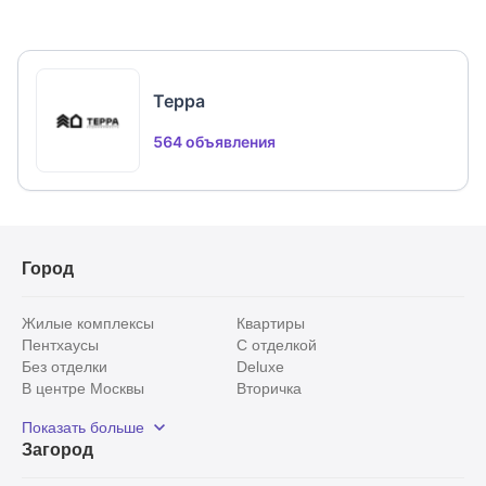
Терра
564 объявления
Город
Жилые комплексы
Квартиры
Пентхаусы
С отделкой
Без отделки
Deluxe
В центре Москвы
Вторичка
Видовые
Эксклюзивы
Показать больше
Рядом с парком
Популярные локации
Загород
С панорамными окнами
Внутри Садового кольца