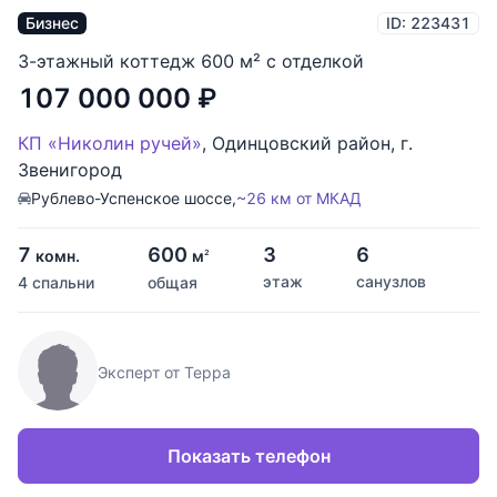
Бизнес
ID: 223431
3-этажный коттедж 600 м² с отделкой
107 000 000
₽
КП «Николин ручей»
,
Одинцовский район
,
г.
Звенигород
Рублево-Успенское шоссе,
~26 км от МКАД
7
600
3
6
комн.
м
2
этаж
санузлов
4 спальни
общая
Эксперт от Терра
Показать телефон