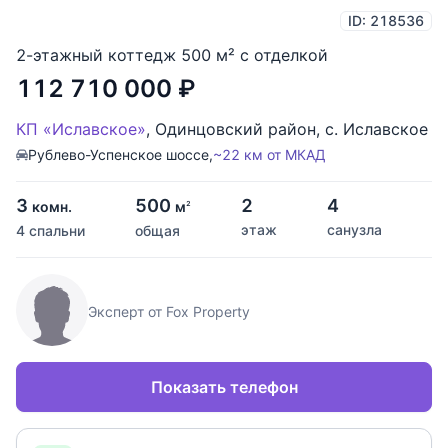
ID: 218536
2-этажный коттедж 500 м² с отделкой
112 710 000
₽
КП «Иславское»
,
Одинцовский район
,
с. Иславское
Рублево-Успенское шоссе,
~22 км от МКАД
3
500
2
4
комн.
м
2
этаж
санузла
4 спальни
общая
Эксперт от Fox Property
Показать телефон