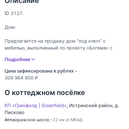
Описание
ID 3127.
Дом:
Предлагается на продажу дом "под ключ" с
мебелью, выполненный по проекту «Богема» с
уникальным расположением – напротив парка, с
Подробнее
видом на озеро. Блок для персонала. На участке
выполнен роскошный ландшафт с декоративным
Цена зафиксирована в рублях -
озером.
309 964 800 ₽
Описание поселка:
О коттеджном посёлке
Коттеджный поселок «Гринфилд» свою первую
КП «Гринфилд | Greenfield»
,
Истринский район
,
д.
оценку получил еще в 2006 году, когда стал
Писково
победителем Независимой Национальной премии
Новорижское шоссе,
~22 км от МКАД
как лучший элитный комплекс Подмосковья. Эту