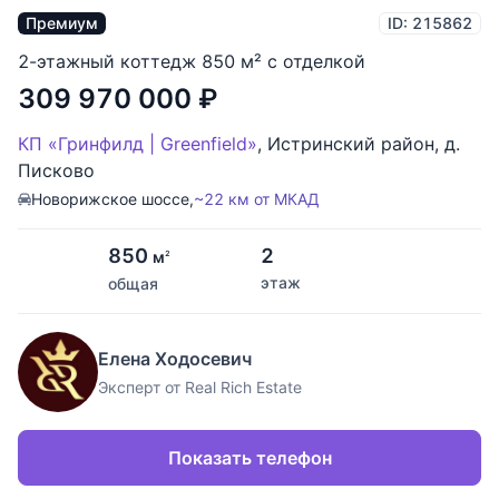
Премиум
ID: 215862
2-этажный коттедж 850 м² с отделкой
309 970 000
₽
КП «Гринфилд | Greenfield»
,
Истринский район
,
д.
Писково
Новорижское шоссе,
~22 км от МКАД
850
2
м
2
этаж
общая
Елена Ходосевич
Эксперт от Real Rich Estate
Показать телефон