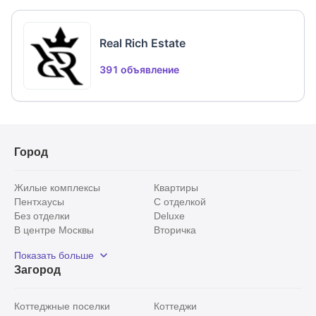
Real Rich Estate
391 объявление
Город
Жилые комплексы
Квартиры
Пентхаусы
С отделкой
Без отделки
Deluxe
В центре Москвы
Вторичка
Видовые
Эксклюзивы
Показать больше
Рядом с парком
Популярные локации
Загород
С панорамными окнами
Внутри Садового кольца
Коттеджные поселки
Коттеджи