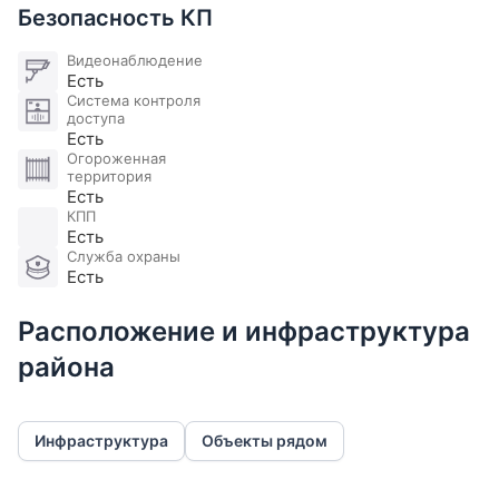
высокую репутацию он сохраняет почти 10 лет. А
Безопасность КП
большая часть владельцев живут там давно и
постоянно. Недвижимость в КП «Гринфилд», с
Видеонаблюдение
Есть
собственным озером, лесом, большими участками
Система контроля
и единой архитектурной концепцией привлекает
доступа
Есть
поклонников здорового образа жизни и
Огороженная
размеренного отдыха в кругу семьи.
территория
Есть
КПП
Коммуникации:
Есть
Служба охраны
Газ: Магистральный. Электричество: ЕстьВода:
Есть
Центральная. Канализация: Центральная.
Расположение и инфраструктура
Охрана: Есть.
района
Инфраструктура
Объекты рядом