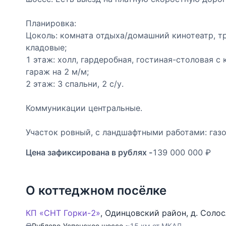
Планировка:
Цоколь: комната отдыха/домашний кинотеатр, тре
кладовые;
1 этаж: холл, гардеробная, гостиная-столовая с 
гараж на 2 м/м;
2 этаж: 3 спальни, 2 с/у.
Коммуникации центральные.
Участок ровный, с ландшафтными работами: газ
Цена зафиксирована в рублях -
139 000 000 ₽
О коттеджном посёлке
КП «СНТ Горки-2»
,
Одинцовский район
,
д. Соло
Рублево-Успенское шоссе,
~15 км от МКАД