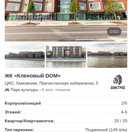
1
/
12
ЖК «Кленовый DOM»
ЦАО
,
Хамовники
,
Пречистенская набережная
, 5
Парк культуры
~6 мин. пешком
Корпусов/секций
2/5
Этажей:
4-5
Квартир/Апартаментов:
20 / 20
Тип парковки:
Подземный (149 м/м)