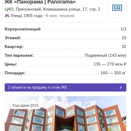
ЖК «Панорама | Panorama»
ЦАО
,
Пресненский
,
Климашкина улица
, 17, стр. 2
Улица 1905 года
~8 мин. пешком
Корпусов/секций
1/3
Этажей:
10
Квартир:
32
Тип парковки:
Подземный (143 м/м)
Цены:
135 — 270 млн ₽
Площади:
160 — 350 м
2
2 объекта на продажу в этом ЖК
Год сдачи 2015