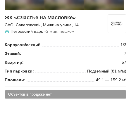
ЖК «Счастье на Масловке»
САО
,
Савеловский
,
Мишина улица
, 14
Петровский парк
~2 мин. пешком
Корпусов/секций
1/3
Этажей:
7
Квартир:
57
Тип парковки:
Подземный (81 м/м)
Площади:
49.1 — 159.2 м
2
Объектов в продаже нет