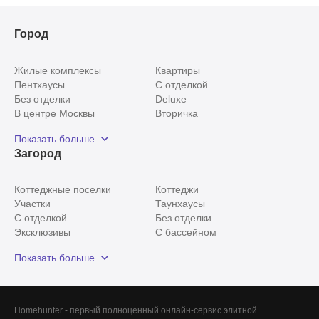
Город
Жилые комплексы
Квартиры
Пентхаусы
С отделкой
Без отделки
Deluxe
В центре Москвы
Вторичка
Видовые
Эксклюзивы
Показать больше
Рядом с парком
Популярные локации
Загород
С панорамными окнами
Внутри Садового кольца
Коттеджные поселки
Коттеджи
Участки
Таунхаусы
С отделкой
Без отделки
Эксклюзивы
С бассейном
С лесным участком
Истринский район
Показать больше
Красногорский район
Минское шоссе
Все
0
Сегодня
0
Homehunter - первый полноценный онлайн-сервис элитной