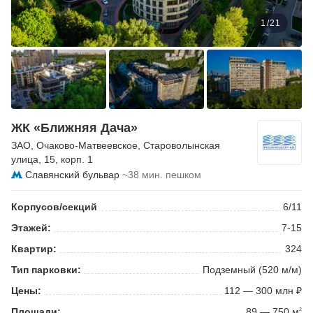
1
/
21
ЖК «Ближняя Дача»
ЗАО
,
Очаково-Матвеевское
,
Староволынская
улица
, 15, корп. 1
Славянский бульвар
~38 мин. пешком
Корпусов/секций
6/11
Этажей:
7-15
Квартир:
324
Тип парковки:
Подземный (520 м/м)
Цены:
112 — 300 млн ₽
Площади:
89 — 750 м
2