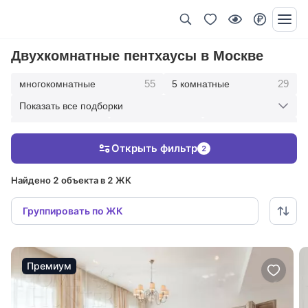
Двухкомнатные пентхаусы в Москве
55
29
многокомнатные
5 комнатные
Показать все подборки
12
9
51
4 комнатные
3 комнатные
без отделки
Открыть фильтр
2
56
с отделкой
Найдено 2 объекта в 2 ЖК
Группировать по ЖК
Премиум