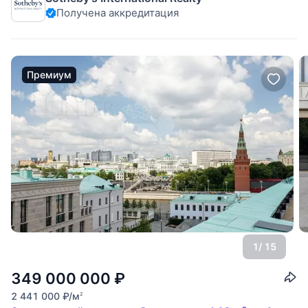
Получена аккредитация
отреставрированном историческом доме XIX века. В
выразительном облике
Премиум
1
/ 15
349 000 000
₽
2 441 000
₽
/м
2