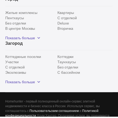
Жилые комплексы
Квартиры
Пентхаусы
С отделкой
Без отделки
Deluxe
В центре Москвы
Вторичка
Видовые
Эксклюзивы
Показать больше
Рядом с парком
Популярные локации
Загород
С панорамными окнами
Внутри Садового кольца
Коттеджные поселки
Коттеджи
Участки
Таунхаусы
С отделкой
Без отделки
Эксклюзивы
С бассейном
С лесным участком
Истринский район
Показать больше
Красногорский район
Минское шоссе
Все
0
Сегодня
0
Homehunter - первый полноценный онлайн-сервис элитной
Вчера
0
недвижимости и бизнес класса в России. Используя сервис, вы
соглашаетесь с
Пользовательским соглашением
и
Политикой
За неделю
0
конфедициальности
Хоум Хантер. Оплачивая услуги, вы принимаете