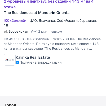
2-уровневый пентхаус без отделки 143 м² на 4
этаже
The Residences at Mandarin Oriental
ЖК «Золотой»
ЦАО
,
Якиманка
,
Софийская набережная
,
18
Боровицкая
~12 мин. пешком
ID: 4975113
·
ЖК «Золотой»
·
№169230 ЖК The Residences
at Mandarin Oriental Пентхаус с панорамными окнами 143
кв. м в жилом квартале "The Residences at Mandarin
Oriental" с прямыми видами на Кремль и все исторические
Kalinka Real Estate
достопримечательности центра. Часть окон выходит на
Получена аккредитация
Город