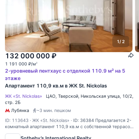
1
/ 2
132 000 000
₽
1 191 000
₽
/м
2
2-уровневый пентхаус с отделкой 110.9 м² на 5
этаже
Апартамент 110,9 кв.м в ЖК St. Nickolas
ЖК «St. Nickolas»
ЦАО
,
Тверской
,
Никольская улица
, 10/2,
стр. 2Б
Лубянка
~3 мин. пешком
ID: 113643
·
ЖК «St. Nickolas»
·
ID: 36384 Предлагается 2-
комнатный апартамент 110,9 кв.м с собственной террасой
на 5 этаже кирпично-монолитного дома St. Nickolas –
Sotheby’s International Realty
современные апартаменты премиального класса в