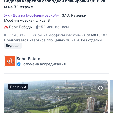
Видовая квартира свободной планировки 98.8 кв.
м на 31 этаже
ЖК «Дом на Мосфильмовской»
ЗАО
,
Раменки
,
Мосфильмовская улица
, 8
Парк Победы
~52 мин. пешком
ID: 114533
·
ЖК «Дом на Мосфильмовской»
·
Лот №f10187
Предлагается квартира площадью 98 кв.м. без отделки
свободной планировки в ЖК «Дом на Мосфильмовской» в
Видовая
башне А. В квартире можно спланировать: кухню-гостиную,
2 спальни, 2 ванных комнаты, гардеробную. ЖК «Дом на
Soho Estate
Мосфильмовской»
Получена аккредитация
Премиум