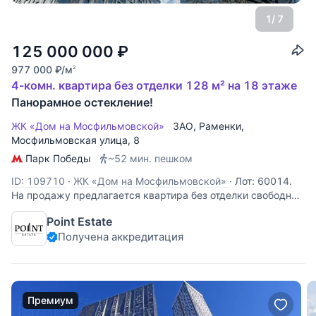
1
/ 7
125 000 000
₽
977 000
₽
/м
2
4-комн. квартира без отделки 128 м² на 18 этаже
Панорамное остекление!
ЖК «Дом на Мосфильмовской»
ЗАО
,
Раменки
,
Мосфильмовская улица
, 8
Парк Победы
~52 мин. пешком
ID: 109710
·
ЖК «Дом на Мосфильмовской»
·
Лот: 60014.
На продажу предлагается квартира без отделки свободной
планировки, площадью 150 кв.м. в ЖК "Дом на
Point Estate
Мосфильмовской". Панорамное остекление, великолепные
Получена аккредитация
виды. Высота потолков 3,40 м. Огороженная и охраняемая
территория. Видеонаблюдение.
Премиум