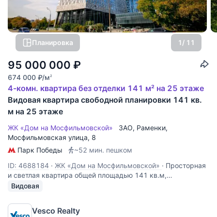
Планировка
1
/ 11
95 000 000
₽
674 000
₽
/м
2
4-комн. квартира без отделки 141 м² на 25 этаже
Видовая квартира свободной планировки 141 кв.
м на 25 этаже
ЖК «Дом на Мосфильмовской»
ЗАО
,
Раменки
,
Мосфильмовская улица
, 8
Парк Победы
~52 мин. пешком
ID: 4688184
·
ЖК «Дом на Мосфильмовской»
·
Просторная
и светлая квартира общей площадью 141 кв.м,
расположенная на 25-м этаже ЖК "Дом на
Видовая
Мосфильмовской", корпус В. Квартира предлагается без
отделки, свободной планировки. Прекрасные виды из окон
Vesco Realty
на центр Москвы: Новодевичий Монастырь,