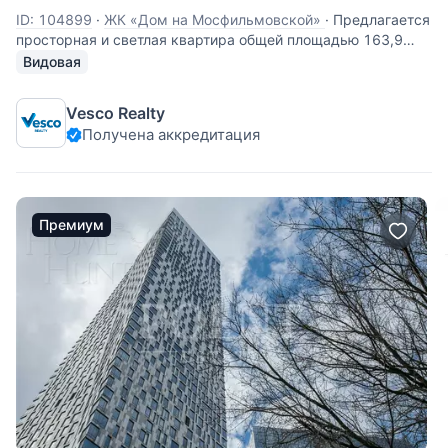
ID: 104899
·
ЖК «Дом на Мосфильмовской»
·
Предлагается
просторная и светлая квартира общей площадью 163,9
кв.м на 46 этаже в корпусе «А» ЖК «Дом на
Видовая
Мосфильмовской». Квартира предлагается без отделки,
свободной планировки. Имеется авторский дизайн-проект!
Vesco Realty
Квартира с панорамными окнами и
Получена аккредитация
Премиум