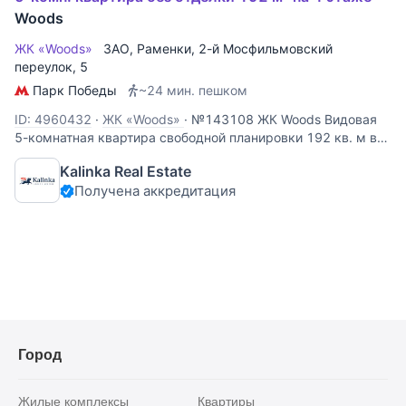
Woods
ЖК «Woods»
ЗАО
,
Раменки
,
2-й Мосфильмовский
переулок
, 5
Парк Победы
~24 мин. пешком
ID: 4960432
·
ЖК «Woods»
·
№143108 ЖК Woods Видовая
5-комнатная квартира свободной планировки 192 кв. м в
жилом комплексе Woods. Возможная планировка: холл,
Kalinka Real Estate
кухня-гостиная с обеденной зоной и выходом на
Получена аккредитация
собственную террасу, мастер-спальня с ванной комнатой
и зоной
Город
Жилые комплексы
Квартиры