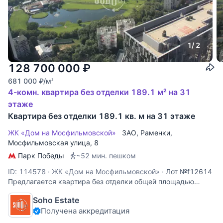
1
/ 2
128 700 000
₽
681 000
₽
/м
2
4-комн. квартира без отделки 189.1 м² на 31
этаже
Квартира без отделки 189.1 кв. м на 31 этаже
ЖК «Дом на Мосфильмовской»
ЗАО
,
Раменки
,
Мосфильмовская улица
, 8
Парк Победы
~52 мин. пешком
ID: 114578
·
ЖК «Дом на Мосфильмовской»
·
Лот №f12614
Предлагается квартира без отделки общей площадью
189.1 кв. м. в элитном жилом комплексе "Дом на
Soho Estate
Мосфильмовской" в башне А. В квартире согласно
Получена аккредитация
планировке: кухня, гостиная, 3 спальни, 3 ванных комнаты,
постирочная, кладовая. ЖК «Дом на