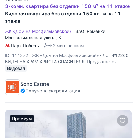
3-комн. квартира без отделки 150 м² на 11 этаже
Видовая квартира без отделки 150 кв. м на 11
этаже
ЖК «Дом на Мосфильмовской»
ЗАО
,
Раменки
,
Мосфильмовская улица
, 8
Парк Победы
~52 мин. пешком
ID: 114372
·
ЖК «Дом на Мосфильмовской»
·
Лот №f2260
ВИДЫ НА ХРАМ ХРИСТА СПАСИТЕЛЯ! Предлагается
квартира площадью 150 кв.м. без отделки. Планировка:
Видовая
гостиная, кухня, 3 спальни, 2 ванных комнаты,
постирочная. В квартире 4 окна. Виды на Храм Христа
Soho Estate
Спасителя, Новодевичий монастырь. ЖК «Дом на
Получена аккредитация
Премиум