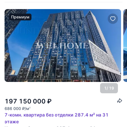
Премиум
1
/ 19
197 150 000
₽
686 000
₽
/м
2
7-комн. квартира без отделки 287.4 м² на 31
этаже