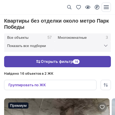
Квартиры без отделки около метро Парк
Победы
57
3
Все объекты
Многокомнатные
Показать все подборки
7
19
Пятикомнатные
Четырехкомнатные
Открыть фильтр
16
22
6
Трехкомнатные
Двухкомнатные
Найдено 16 объектов в 2 ЖК
Группировать по ЖК
Премиум