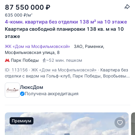
87 550 000
₽
635 000
₽
/м
2
4-комн. квартира без отделки 138 м² на 10 этаже
Квартира свободной планировки 138 кв. м на 10
этаже
ЖК «Дом на Мосфильмовской»
ЗАО
,
Раменки
,
Мосфильмовская улица
, 8
Парк Победы
~52 мин. пешком
ID: 113156
·
ЖК «Дом на Мосфильмовской»
·
Квартира без
отделки с видом на Гольф-клуб, Парк Победы, Воробьевы
горы, МГУ, Троицкую церковь. Возмо спланировать:
ЛюксДом
кухню-гостиную, 2-3 спальни, 3 санузла. Секция В. "Дом
Получена аккредитация
на Мосфильмовской" - самый эффектный и модный
небоскреб рядом с центром
Премиум