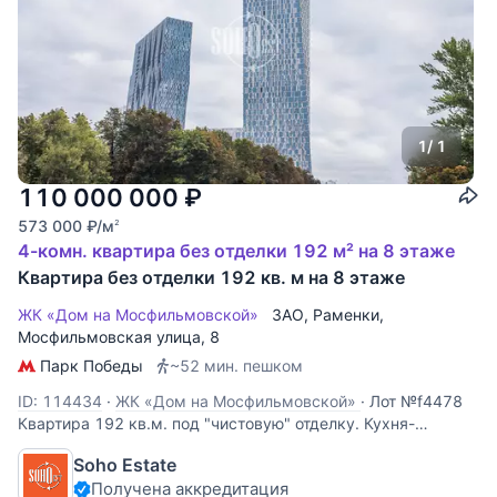
1
/ 1
110 000 000
₽
573 000
₽
/м
2
4-комн. квартира без отделки 192 м² на 8 этаже
Квартира без отделки 192 кв. м на 8 этаже
ЖК «Дом на Мосфильмовской»
ЗАО
,
Раменки
,
Мосфильмовская улица
, 8
Парк Победы
~52 мин. пешком
ID: 114434
·
ЖК «Дом на Мосфильмовской»
·
Лот №f4478
Квартира 192 кв.м. под "чистовую" отделку. Кухня-
гостиная, 3 спальни, 3 с/у. В подземном паркинге 1 м/
Soho Estate
место
Получена аккредитация