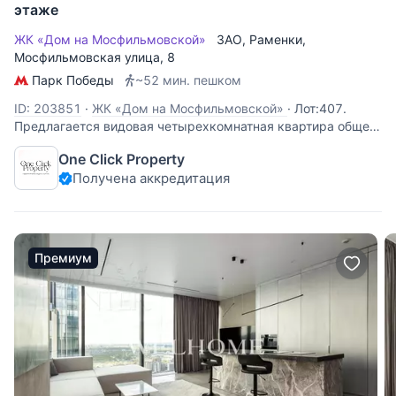
этаже
ЖК «Дом на Мосфильмовской»
ЗАО
,
Раменки
,
Мосфильмовская улица
, 8
Парк Победы
~52 мин. пешком
ID: 203851
·
ЖК «Дом на Мосфильмовской»
·
Лот:407.
Предлагается видовая четырехкомнатная квартира общей
площадью 140 кв.м в ЖК "Дом на Мосфильмовской".
One Click Property
Квартира без отделки, свободной планировки. Из окон
Получена аккредитация
открываются чудесные виды на Гольф-клуб. Есть
возможность расшить окна в пол. В
Премиум