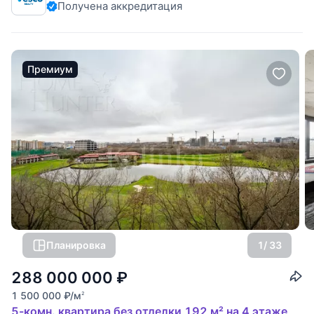
Получена аккредитация
Премиум
Планировка
1
/ 33
288 000 000
₽
1 500 000
₽
/м
2
5-комн. квартира без отделки 192 м² на 4 этаже