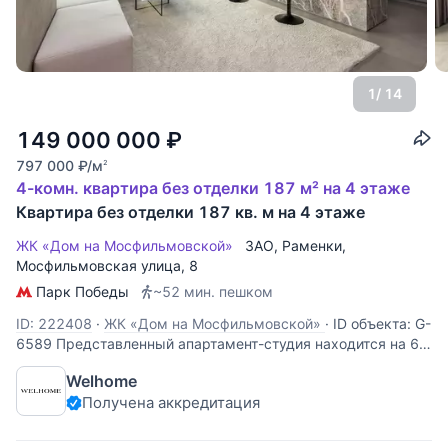
1
/ 14
149 000 000
₽
797 000
₽
/м
2
4-комн. квартира без отделки 187 м² на 4 этаже
Квартира без отделки 187 кв. м на 4 этаже
ЖК «Дом на Мосфильмовской»
ЗАО
,
Раменки
,
Мосфильмовская улица
, 8
Парк Победы
~52 мин. пешком
ID: 222408
·
ЖК «Дом на Мосфильмовской»
·
ID объекта: G-
6589 Представленный апартамент-студия находится на 66
этаже МФК NEVA TOWERS, с шикарным дизайнерским
Welhome
ремонтом и превосходными видовыми характеристиками.
Получена аккредитация
Выполнена качественная отделка из дорогостоящих
материалов. Апартамент полностью