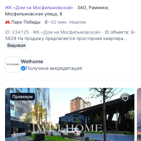
ЖК «Дом на Мосфильмовской»
ЗАО
,
Раменки
,
Мосфильмовская улица
, 8
Парк Победы
~52 мин. пешком
ID: 234125
·
ЖК «Дом на Мосфильмовской»
·
ID объекта: G-
5629 На продажу предлагается просторная квартира
свободной планировки в экологически чистом районе
Видовая
Москвы. Пространство возможно функционально
спланировать следующим образом: гостиная, кухня-
Welhome
столовая, мастер-спальня с собственным
Получена аккредитация
Премиум