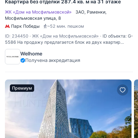
Квартира без отделки 287.4 кв. м на 31 этаже
ЖК «Дом на Мосфильмовской»
ЗАО
,
Раменки
,
Мосфильмовская улица
, 8
Парк Победы
~52 мин. пешком
ID: 234450
·
ЖК «Дом на Мосфильмовской»
·
ID объекта: G-
5586 На продажу предлагается блок из двух квартир
свободной планировки в экологически чистом районе
Welhome
Москвы. Пространство возможно функционально
Получена аккредитация
спланировать следующим образов: просторная гостиная,
кухня-столовая в едином пространстве ,
Премиум