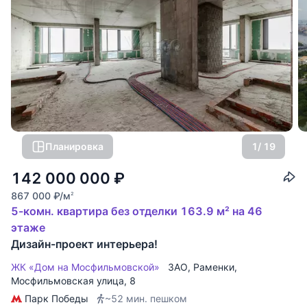
Планировка
1
/ 19
142 000 000
₽
867 000
₽
/м
2
5-комн. квартира без отделки 163.9 м² на 46
этаже
Дизайн-проект интерьера!
ЖК «Дом на Мосфильмовской»
ЗАО
,
Раменки
,
Мосфильмовская улица
, 8
Парк Победы
~52 мин. пешком