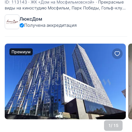
ID: 113143
·
ЖК «Дом на Мосфильмовской»
·
Прекрасные
виды на киностудию Мосфильм, Парк Победы, Гольф-клуб,
МГУ. Угловая квартира без отделки. Планируется: кухня-
ЛюксДом
гостиная, 3 спальни, 3 санузла. Секция В. "Дом на
Получена аккредитация
Мосфильмовской" - самый эффектный и модный
небоскреб рядом с центром Москвы с
Премиум
1
/ 15