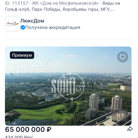
ID: 113157
·
ЖК «Дом на Мосфильмовской»
·
Виды на
Гольф-клуб, Парк Победы, Воробьевы горы, МГУ,
Троицкую церковь. Блок из двух смежных квартир.
ЛюксДом
Секция В. Без отделки. Возможно спланировать до 5
Получена аккредитация
спален. "Дом на Мосфильмовской" - самый эффектный и
модный небоскреб рядом с центром Москвы с
Премиум
1
/ 1
65 000 000
₽
434 000
₽
/м
2