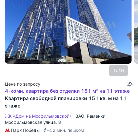
1
/ 10
Цена по запросу
4-комн. квартира без отделки 151 м² на 11 этаже
Квартира свободной планировки 151 кв. м на 11
этаже
ЖК «Дом на Мосфильмовской»
ЗАО
,
Раменки
,
Мосфильмовская улица
, 8
Парк Победы
~52 мин. пешком