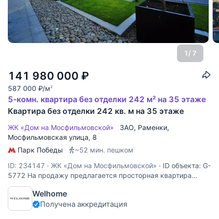
1
/ 7
141 980 000
₽
587 000
₽
/м
2
5-комн. квартира без отделки 242 м² на 35 этаже
Квартира без отделки 242 кв. м на 35 этаже
ЖК «Дом на Мосфильмовской»
ЗАО
,
Раменки
,
Мосфильмовская улица
, 8
Парк Победы
~52 мин. пешком
ID: 234147
·
ЖК «Дом на Мосфильмовской»
·
ID объекта: G-
5772 На продажу предлагается просторная квартира
свободной планировки в экологически чистом районе
Welhome
Москвы. Функционально можно спланировать следующим
Получена аккредитация
образом: просторная гостиная, кухня-столовая в едином
пространстве, мастер-спальня, 2