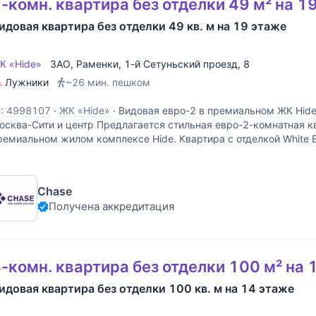
-комн. квартира без отделки 49 м² на 1
идовая квартира без отделки 49 кв. м на 19 этаже
К «Hide»
ЗАО
,
Раменки
,
1-й Сетуньский проезд
, 8
Лужники
~26 мин. пешком
D: 4998107
·
ЖК «Hide»
·
Видовая евро-2 в премиальном ЖК Hide
осква-Сити и центр Предлагается стильная евро-2-комнатная к
ремиальном жилом комплексе Hide. Квартира с отделкой White B
еализовать индивидуальный дизайн-проект без
Chase
Получена аккредитация
-комн. квартира без отделки 100 м² на 
идовая квартира без отделки 100 кв. м на 14 этаже