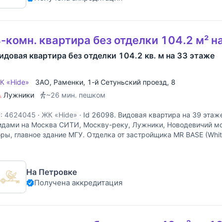
-комн. квартира без отделки 104.2 м² н
идовая квартира без отделки 104.2 кв. м на 33 этаже
К «Hide»
ЗАО
,
Раменки
,
1-й Сетуньский проезд
, 8
Лужники
~26 мин. пешком
D: 4624045
·
ЖК «Hide»
·
Id 26098. Видовая квартира на 39 этаж
идами на Москва СИТИ, Москву-реку, Лужники, Новодевичий м
оры, главное здание МГУ. Отделка от застройщика MR BASE (Whit
родажа. Престижный район Москвы. 5
На Петровке
Получена аккредитация