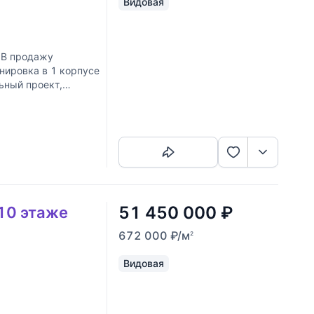
Видовая
 В продажу
нировка в 1 корпусе
ьный проект,
Скопировать ссылку
51 450 000
₽
 10 этаже
672 000
₽
/м
2
Видовая