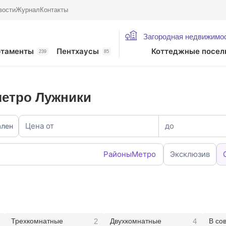
вости
Журнал
Контакты
Загородная недвижимо
ртаменты
Пентхаусы
Коттеджные посел
239
85
метро Лужники
Цена от
до
ален
Районы
Метро
Эксклюзив
2
4
Трехкомнатные
Двухкомнатные
В со