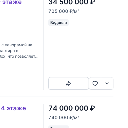
34 500 000
₽
9 этаже
705 000
₽
/м
2
Видовая
 с панорамой на
вартира в
ox, что позволяет
Скопировать ссылку
74 000 000
₽
14 этаже
740 000
₽
/м
2