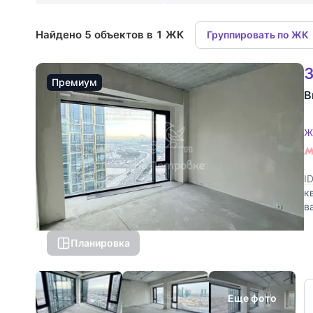
Найдено 5 объектов в 1 ЖК
Группировать по ЖК
3
Премиум
В
Ж
I
к
в
г
Планировка
Еще фото