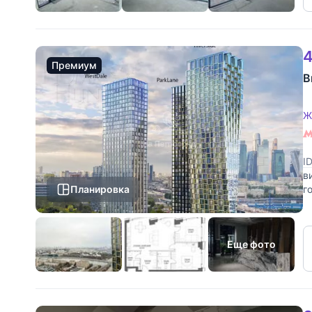
4
Премиум
В
Ж
I
в
Планировка
г
п
Еще фото