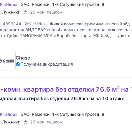
К «Hide»
ЗАО
,
Раменки
,
1-й Сетуньский проезд
, 8
Лужники
~26 мин. пешком
D: 4999144
·
ЖК «Hide»
·
Жилой комплекс премиум класса Хайд.
редлагается ВИДОВАЯ евро 4х комнатная квартира, угловая пла
ест Дэйл. ПАНОРАМА МГУ и Воробьёвы горы. ЖК Хайд — уникал
бъединяющий все необходимое для нового уровня жизни
Chase
Получена аккредитация
-комн. квартира без отделки 76.6 м² на
идовая квартира без отделки 76.6 кв. м на 10 этаже
К «Hide»
ЗАО
,
Раменки
,
1-й Сетуньский проезд
, 8
Лужники
~26 мин. пешком