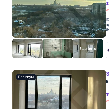
Ж
I
п
В
о
Еще фото
3
Премиум
В
Ж