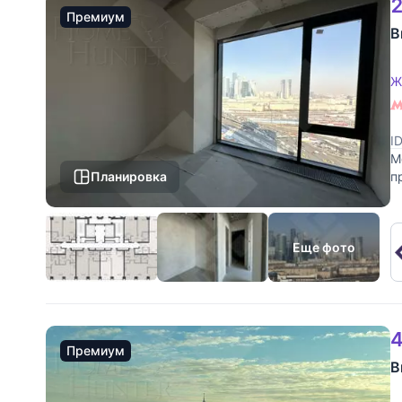
2
Премиум
В
Ж
I
М
Планировка
п
р
Еще фото
4
Премиум
В