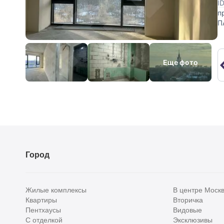
I
п
П
у
Еще фото
Город
Жилые комплексы
В центре Моск
Квартиры
Вторичка
Пентхаусы
Видовые
С отделкой
Эксклюзивы