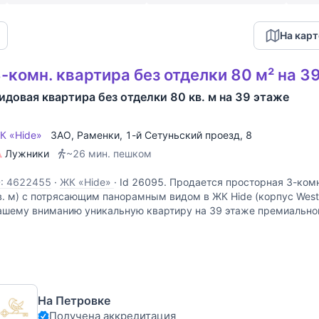
На карт
-комн. квартира без отделки 80 м² на 3
идовая квартира без отделки 80 кв. м на 39 этаже
К «Hide»
ЗАО
,
Раменки
,
1-й Сетуньский проезд
, 8
Лужники
~26 мин. пешком
D: 4622455
·
ЖК «Hide»
·
Id 26095. Продается просторная 3-комн
в. м) с потрясающим панорамным видом в ЖК Hide (корпус West
ашему вниманию уникальную квартиру на 39 этаже премиально
де из окон открывается
На Петровке
Получена аккредитация