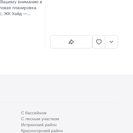
 Вашему вниманию в
ловая планировка.
с. ЖК Хайд —
Скопировать ссылку
С бассейном
С лесным участком
Все
0
Истринский район
Красногорский район