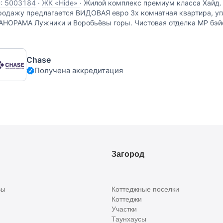
D: 5003184
·
ЖК «Hide»
·
Жилой комплекс премиум класса Хайд.
родажу предлагается ВИДОВАЯ евро 3х комнатная квартира, уг
АНОРАМА Лужники и Воробьёвы горы. Чистовая отделка МР бэй
никальный проект, объединяющий все необходимое
Chase
Получена аккредитация
Загород
вы
Коттеджные поселки
Коттеджи
Участки
Таунхаусы