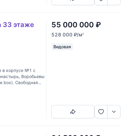
55 000 000
₽
а 33 этаже
528 000
₽
/м
2
Видовая
е в корпусе №1 с
онастырь, Воробьевы
e box). Свободная
Скопировать ссылку