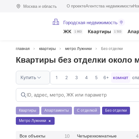
О проекте
Агентства недвижимости
Но
Москва и область
Городская недвижимость
ЖК
Квартиры
Апа
1 863
1 503
главная
квартиры
метро Лужники
Без отделки
Квартиры без отделки около 
Купить
1
2
3
4
5
6+
комнат
сп
Квартиры
Апартаменты
С отделкой
Без отделки
Метро Лужники
10
4
Все объекты
Четырехкомнатные