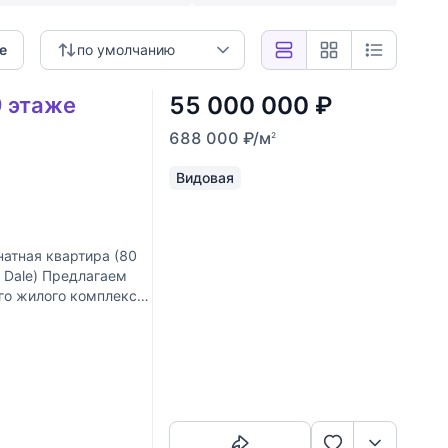
е
по умолчанию
55 000 000
₽
9 этаже
688 000
₽
/м
2
Видовая
атная квартира (80
 Dale) Предлагаем
го жилого комплекса,
Скопировать ссылку