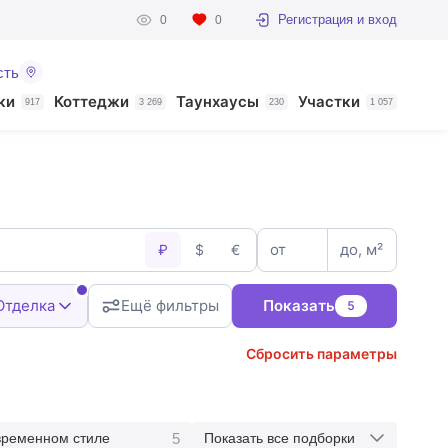
Регистрация и вход
0
0
сть
ки
Коттеджи
Таунхаусы
Участки
917
3 269
230
1 057
от
до, м²
₽
$
€
Отделка
Ещё фильтры
Показать
5
Сбросить параметры
5
временном стиле
Показать все подборки