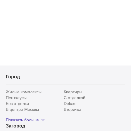
Город
Жилые комплексы
Квартиры
Пентхаусы
С отделкой
Без отделки
Deluxe
В центре Москвы
Вторичка
Видовые
Эксклюзивы
Показать больше
Рядом с парком
Популярные локации
Загород
С панорамными окнами
Внутри Садового кольца