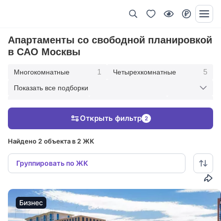
Апартаменты со свободной планировкой
в САО Москвы
1
5
Многокомнатные
Четырехкомнатные
Показать все подборки
11
5
22
Трехкомнатные
Двухкомнатные
САО
Открыть фильтр
2
14
В современном стиле
Найдено 2 объекта в 2 ЖК
Группировать по ЖК
Бизнес