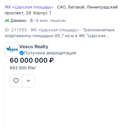
ЖК «Царская площадь»
САО
,
Беговой
,
Ленинградский
проспект
, 29
Корпус 1
Динамо
~8 мин. пешком
ID: 211555
·
ЖК «Царская площадь»
·
Трехкомнатные
апартаменты площадью 86,7 кв.м в ЖК "Царская
площадь". Апартаменты без отделки, свободной
Vesco Realty
планировки находятся на 7 этаже, корпус 3. Возможная
Получена аккредитация
планировка: кухня-гостиная, две спальни, два санузла.
Есть лоджия. Окна ориентированы на
60 000 000
₽
693 000
₽
/м
2