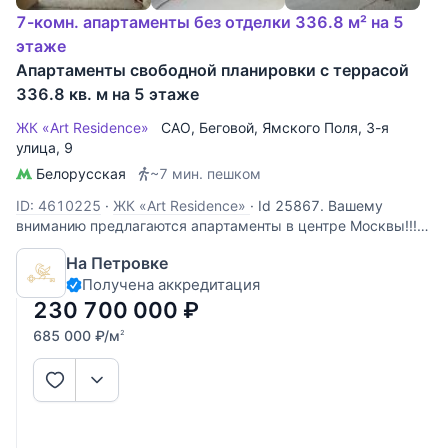
7-комн. апартаменты без отделки 336.8 м² на 5
этаже
Апартаменты свободной планировки с террасой
336.8 кв. м на 5 этаже
ЖК «Art Residence»
САО
,
Беговой
,
Ямского Поля, 3-я
улица
, 9
Белорусская
~7 мин. пешком
ID: 4610225
·
ЖК «Art Residence»
·
Id 25867. Вашему
вниманию предлагаются апартаменты в центре Москвы!!!
На первых этажах корпусов расположены коммерческие
На Петровке
объекты и арт-пространства. Здесь открыта кофейня
Получена аккредитация
JoeBlack, устричный бар, пиццерия, стоматологическая
клиника Гаджи Дажаева,
230 700 000
₽
685 000
₽
/м
2