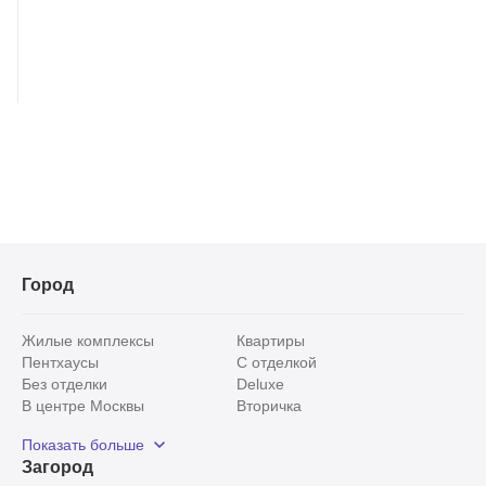
Город
Жилые комплексы
Квартиры
Пентхаусы
С отделкой
Без отделки
Deluxe
В центре Москвы
Вторичка
Видовые
Эксклюзивы
Показать больше
Рядом с парком
Популярные локации
Загород
С панорамными окнами
Внутри Садового кольца