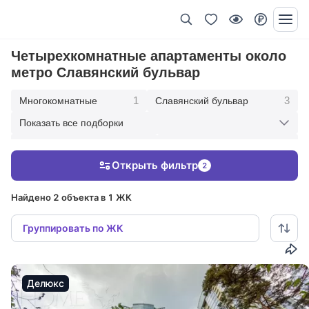
Четырехкомнатные апартаменты около
метро Славянский бульвар
1
3
Многокомнатные
Славянский бульвар
Показать все подборки
3
1
В современном стиле
Под ключ с мебелью
Открыть фильтр
2
3
С панорамными окнами
Найдено 2 объекта в 1 ЖК
Группировать по ЖК
Делюкс