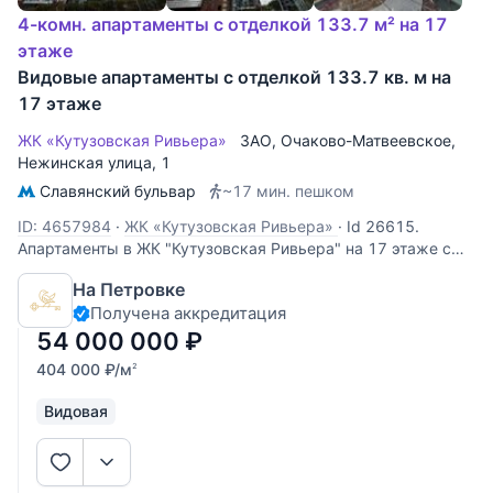
4-комн. апартаменты с отделкой 133.7 м² на 17
этаже
Видовые апартаменты с отделкой 133.7 кв. м на
17 этаже
ЖК «Кутузовская Ривьера»
ЗАО
,
Очаково-Матвеевское
,
Нежинская улица
, 1
Славянский бульвар
~17 мин. пешком
ID: 4657984
·
ЖК «Кутузовская Ривьера»
·
Id 26615.
Апартаменты в ЖК "Кутузовская Ривьера" на 17 этаже с
панорамным видом на лесной массив. Параметры: - общая
На Петровке
площадь: 133.7 кв.м; - три спальни: 17.2 / 16.9 / 10.6 /
Получена аккредитация
кв.м; - кухня: 9.8 кв.м; - гостиная: 26.1 кв.м; - прихожая:
20.6 кв.м;
54 000 000
₽
404 000
₽
/м
2
Видовая