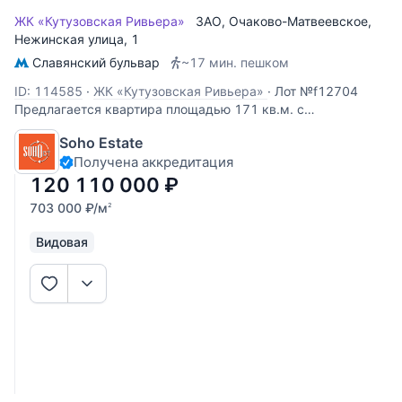
ЖК «Кутузовская Ривьера»
ЗАО
,
Очаково-Матвеевское
,
Нежинская улица
, 1
Славянский бульвар
~17 мин. пешком
ID: 114585
·
ЖК «Кутузовская Ривьера»
·
Лот №f12704
Предлагается квартира площадью 171 кв.м. с
дизайнерской отделкой. Планировка: просторная кухня-
Soho Estate
гостиная, 3 спальни, гардеробные комнаты. Полностью
Получена аккредитация
укомплектована всей необходимой мебелью и
встраиваемой техникой. Из окон открывается
120 110 000
₽
703 000
₽
/м
2
Видовая