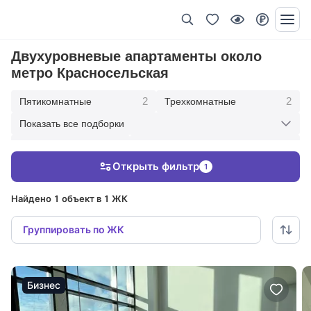
Двухуровневые апартаменты около
метро Красносельская
2
2
Пятикомнатные
Трехкомнатные
Показать все подборки
4
1
Красносельская
Со свободной планировкой
Открыть фильтр
1
2
В современном стиле
Найдено 1 объект в 1 ЖК
Группировать по ЖК
Бизнес