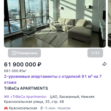
Планировка
1
/ 51
61 900 000
₽
681 000
₽
/м
2
2-уровневые апартаменты с отделкой 91 м² на 7
этаже
TriBeCa APARTMENTS
ЖК «TriBeCa Apartments»
ЦАО
,
Басманный
,
Нижняя
Красносельская улица
, 35, стр. 48
Красносельская
~5 мин. пешком