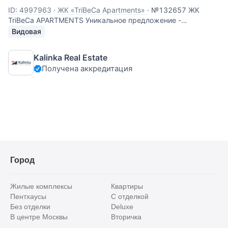
ID: 4997963
·
ЖК «TriBeCa Apartments»
·
№132657 ЖК
TriBeCa APARTMENTS Уникальное предложение -
апартаменты с высотой потолка и окна 6 метров!!!
Видовая
Просторные двухуровневые видовые апартаменты
площадью 91 кв.м. с дизайнерским ремонтом и полным
Kalinka Real Estate
оснащением дорогой техникой и мебелью в
Получена аккредитация
Город
Жилые комплексы
Квартиры
Пентхаусы
С отделкой
Без отделки
Deluxe
В центре Москвы
Вторичка
Видовые
Эксклюзивы