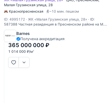
Малая Грузинская улица
, 28
Краснопресненская
~10 мин. пешком
ID: 4995172
·
ЖК «Малая Грузинская улица, 28»
·
ID:
587388 Частная резиденция в Пресненском районе на М.
Грузинской улице. Дизайнерский 2-уровневый апартамент
Barnes
с террасой, панорамными окнами и уютным
Получена аккредитация
палисадником. Премиальная отделка с использованием
качественных материалов - итальянский паркет
365 000 000
₽
1 014 000
₽
/м
2