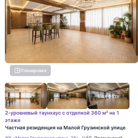
Планировка
Еще фото
2-уровневый таунхаус с отделкой 360 м² на 1
этаже
Частная резиденция на Малой Грузинской улице
ЖК «Малая Грузинская улица, 28»
ЦАО
,
Пресненский
,