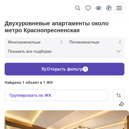
Двухуровневые апартаменты около
метро Краснопресненская
1
2
Многокомнатные
Пятикомнатные
Показать все подборки
2
5
Трехкомнатные
Краснопресненская
Открыть фильтр
1
1
В современном стиле
Найдено 1 объект в 1 ЖК
Группировать по ЖК