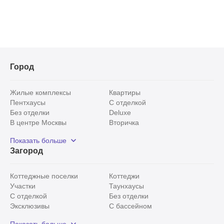
Город
Жилые комплексы
Квартиры
Пентхаусы
С отделкой
Без отделки
Deluxe
В центре Москвы
Вторичка
Видовые
Эксклюзивы
Показать больше
Рядом с парком
Популярные локации
Загород
С панорамными окнами
Внутри Садового кольца
Коттеджные поселки
Коттеджи
Участки
Таунхаусы
С отделкой
Без отделки
Эксклюзивы
С бассейном
С лесным участком
Истринский район