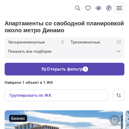
Апартаменты со свободной планировкой
около метро Динамо
5
10
Четырехкомнатные
Трехкомнатные
Показать все подборки
5
20
Двухкомнатные
Динамо
Открыть фильтр
1
13
6
В современном стиле
Под ключ с мебелью
Найдено 1 объект в 1 ЖК
Группировать по ЖК
Бизнес