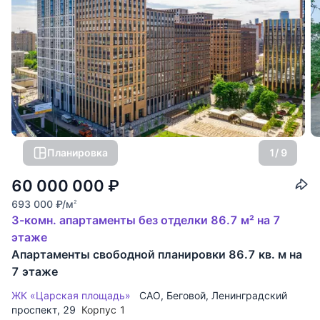
Планировка
1
/ 9
60 000 000
₽
693 000
₽
/м
2
3-комн. апартаменты без отделки 86.7 м² на 7
этаже
Апартаменты свободной планировки 86.7 кв. м на
7 этаже
ЖК «Царская площадь»
САО
,
Беговой
,
Ленинградский
проспект
, 29
Корпус 1