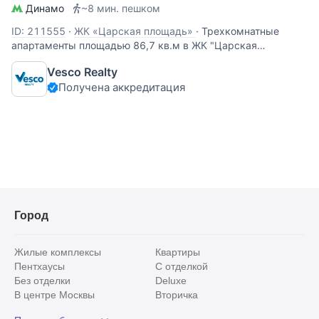
Динамо
~8 мин. пешком
ID: 211555
·
ЖК «Царская площадь»
·
Трехкомнатные
апартаменты площадью 86,7 кв.м в ЖК "Царская
площадь". Апартаменты без отделки, свободной
Vesco Realty
планировки находятся на 7 этаже, корпус 3. Возможная
Получена аккредитация
планировка: кухня-гостиная, две спальни, два санузла.
Есть лоджия. Окна ориентированы на
Город
Жилые комплексы
Квартиры
Пентхаусы
С отделкой
Без отделки
Deluxe
В центре Москвы
Вторичка
Видовые
Эксклюзивы