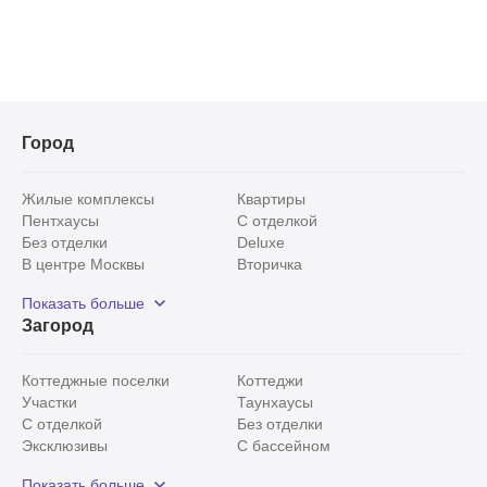
Город
Жилые комплексы
Квартиры
Пентхаусы
С отделкой
Без отделки
Deluxe
В центре Москвы
Вторичка
Видовые
Эксклюзивы
Показать больше
Рядом с парком
Популярные локации
Загород
С панорамными окнами
Внутри Садового кольца
Коттеджные поселки
Коттеджи
Участки
Таунхаусы
С отделкой
Без отделки
Эксклюзивы
С бассейном
С лесным участком
Истринский район
Показать больше