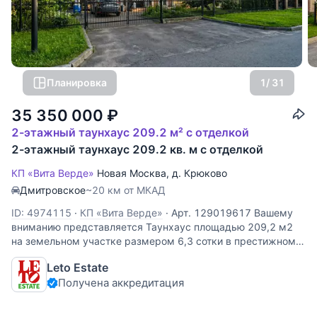
Планировка
1
/ 31
35 350 000
₽
2-этажный таунхаус 209.2 м² с отделкой
2-этажный таунхаус 209.2 кв. м с отделкой
КП «Вита Верде»
Новая Москва
,
д. Крюково
Дмитровское
~20 км от МКАД
ID: 4974115
·
КП «Вита Верде»
·
Арт. 129019617 Вашему
вниманию представляется Таунхаус площадью 209,2 м2
на земельном участке размером 6,3 сотки в престижном
поселке Vita Verde (Вита Верде) расположенный в 17 км от
Leto Estate
МКАД по Дмитровскому шоссе. Таунхаус представляет
Получена аккредитация
собой