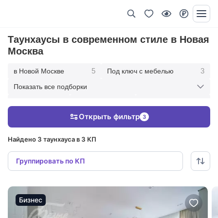
Таунхаусы в современном стиле в Новая
Москва
5
3
в Новой Москве
Под ключ с мебелью
Показать все подборки
3
2
2
с отделкой
без отделки
20 км от МКАД
Открыть фильтр
3
5
30 км от МКАД
Найдено 3 таунхауса в 3 КП
Группировать по КП
Бизнес