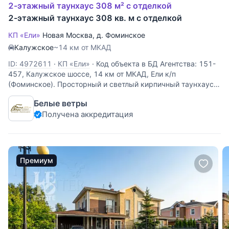
2-этажный таунхаус 308 м² с отделкой
2-этажный таунхаус 308 кв. м с отделкой
КП «Ели»
Новая Москва
,
д. Фоминское
Калужское
~14 км от МКАД
ID: 4972611
·
КП «Ели»
·
Код объекта в БД Агентства: 151-
457, Калужское шоссе, 14 км от МКАД, Ели к/п
(Фоминское). Просторный и светлый кирпичный таунхаус,
построенный в стиле классического минимализма. Дом
Белые ветры
полностью готов к заселению: все коммуникации введены
Получена аккредитация
в
Премиум