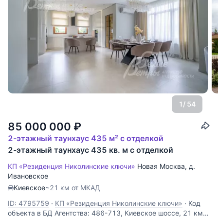
1
/ 54
85 000 000
₽
2-этажный таунхаус 435 м² с отделкой
2-этажный таунхаус 435 кв. м с отделкой
КП «Резиденция Николинские ключи»
Новая Москва
,
д.
Ивановское
Киевское
~21 км от МКАД
ID: 4795759
·
КП «Резиденция Николинские ключи»
·
Код
объекта в БД Агентства: 486-713, Киевское шоссе, 21 км