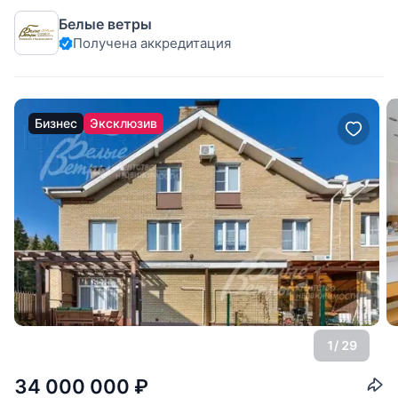
от МКАД, Резиденция Николинские Ключи (Ивановское).
Белые ветры
Новый дуплекс под ключ, частично меблирован, в поселке
Получена аккредитация
бизнес класса в едином архитектурном стиле - Резиденция
Николинские Ключи.
Бизнес
Эксклюзив
1
/ 29
34 000 000
₽