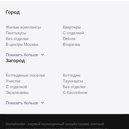
Город
Жилые комплексы
Квартиры
Пентхаусы
С отделкой
Без отделки
Deluxe
В центре Москвы
Вторичка
Видовые
Эксклюзивы
Показать больше
Рядом с парком
Популярные локации
Загород
С панорамными окнами
Внутри Садового кольца
Коттеджные поселки
Коттеджи
Участки
Таунхаусы
С отделкой
Без отделки
Эксклюзивы
С бассейном
С лесным участком
Истринский район
Показать больше
Красногорский район
Минское шоссе
Все
0
Сегодня
0
Homehunter - первый полноценный онлайн-сервис элитной