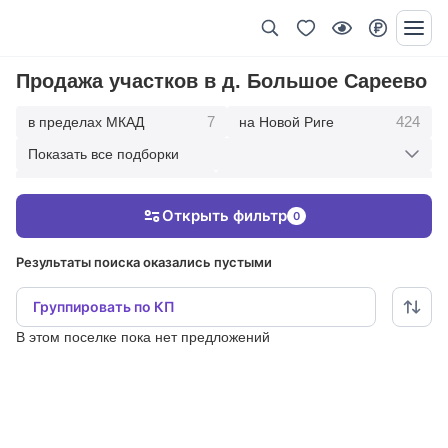
Продажа участков в д. Большое Сареево
7
424
в пределах МКАД
на Новой Риге
Показать все подборки
339
168
на Рублевке
10 км от МКАД
Открыть фильтр
0
467
857
20 км от МКАД
30 км от МКАД
Результаты поиска оказались пустыми
Группировать по КП
В этом поселке пока нет предложений