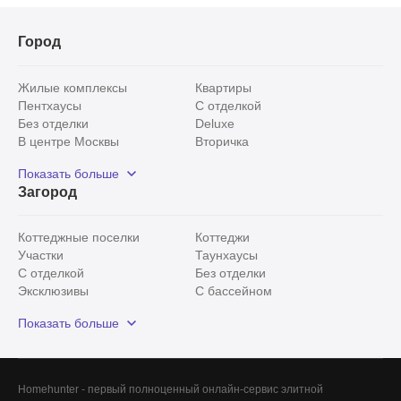
Город
Жилые комплексы
Квартиры
Пентхаусы
С отделкой
Без отделки
Deluxe
В центре Москвы
Вторичка
Видовые
Эксклюзивы
Показать больше
Рядом с парком
Популярные локации
Загород
С панорамными окнами
Внутри Садового кольца
Коттеджные поселки
Коттеджи
Участки
Таунхаусы
С отделкой
Без отделки
Эксклюзивы
С бассейном
С лесным участком
Истринский район
Показать больше
Красногорский район
Минское шоссе
Все
0
Сегодня
0
Homehunter - первый полноценный онлайн-сервис элитной