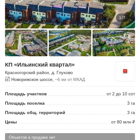
1
/
7
КП «Ильинский квартал»
Красногорский район
,
д. Глухово
Новорижское шоссе,
~6 км от МКАД
Площадь участков
от 2 до 10 сот
Площадь поселка
3 га
Площадь общ. территорий
3 га
Цены
от 80 млн ₽
Объектов в продаже нет