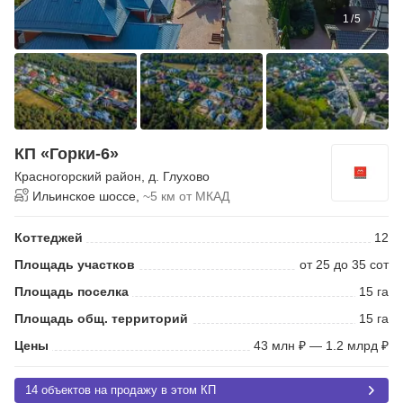
1
/
5
КП «Горки-6»
Красногорский район
,
д. Глухово
Ильинское шоссе,
~5 км от МКАД
Коттеджей
12
Площадь участков
от 25 до 35 сот
Площадь поселка
15 га
Площадь общ. территорий
15 га
Цены
43 млн ₽ — 1.2 млрд ₽
14 объектов на продажу в этом КП