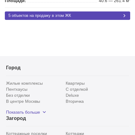
Площади:
40.6 — 261.4 м
5 объектов на продажу в этом ЖК
Город
Жилые комплексы
Квартиры
Пентхаусы
С отделкой
Без отделки
Deluxe
В центре Москвы
Вторичка
Видовые
Эксклюзивы
Показать больше
Рядом с парком
Популярные локации
Загород
С панорамными окнами
Внутри Садового кольца
Коттеджные поселки
Коттеджи