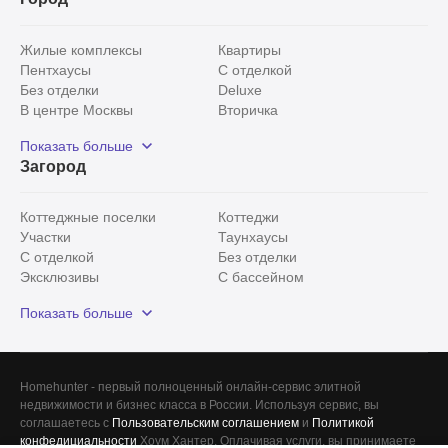
Жилые комплексы
Квартиры
Пентхаусы
С отделкой
Без отделки
Deluxe
В центре Москвы
Вторичка
Видовые
Эксклюзивы
Показать больше
Рядом с парком
Популярные локации
Загород
С панорамными окнами
Внутри Садового кольца
Коттеджные поселки
Коттеджи
Участки
Таунхаусы
С отделкой
Без отделки
Эксклюзивы
С бассейном
С лесным участком
Истринский район
Показать больше
Красногорский район
Минское шоссе
Все
0
Сегодня
0
Homehunter - первый полноценный онлайн-сервис элитной
Вчера
0
недвижимости и бизнес класса в России. Используя сервис, вы
соглашаетесь с
Пользовательским соглашением
и
Политикой
За неделю
0
конфедициальности
Хоум Хантер. Оплачивая услуги, вы принимаете