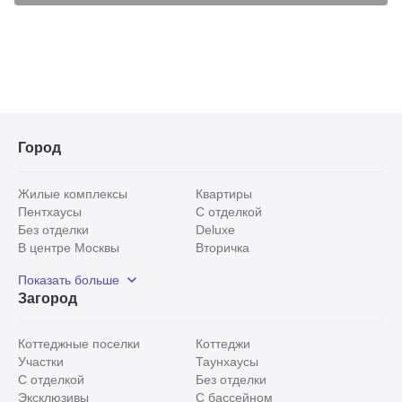
Город
Жилые комплексы
Квартиры
Пентхаусы
С отделкой
Без отделки
Deluxe
В центре Москвы
Вторичка
Видовые
Эксклюзивы
Показать больше
Рядом с парком
Популярные локации
Загород
С панорамными окнами
Внутри Садового кольца
Коттеджные поселки
Коттеджи
Участки
Таунхаусы
С отделкой
Без отделки
Эксклюзивы
С бассейном