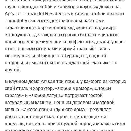
групп приводит лобби и коридоры клубных домов на
Арбате – Turandot Residences и Artisan. Лобби и холлы
Turandot Residences декорированы работами
талантливого современного художника Владимира
Золотухина, где каждая из гравюр была специально
написана для резиденции, а эффектные детали, узоры
с восточными мотивами и яркий красный – дань
сюжету пьесы «Принцесса Турандот», с одной
стороны, и смелый вызов стандартной классике – с
другой.
В клубном доме Artisan три лобби, у каждого из которых
свой стиль и характер. «Лобби мрамор», «Лобби
карагач» и «Лобби латунь» встречают гостей
натуральным камнем, ценным деревом и матовой
медью. Каждое лобби клубного дома – результат
работы настоящих мастеров, не жалеющих ни
времени, ни сил на поиск нужной породы мрамора или
на шлифовку металла. Они яркие и в то же время