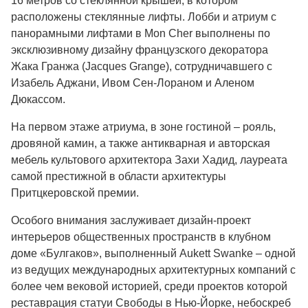
16 метров со стеклянной крышей, в котором
расположены стеклянные лифты. Лобби и атриум с
панорамными лифтами в Mon Cher выполнены по
эксклюзивному дизайну французского декоратора
Жака Гранжа (Jacques Grange), сотрудничавшего с
Изабель Аджани, Ивом Сен-Лораном и Аленом
Дюкассом.
На первом этаже атриума, в зоне гостиной – рояль,
дровяной камин, а также антикварная и авторская
мебель культового архитектора Захи Хадид, лауреата
самой престижной в области архитектуры
Притцкеровской премии.
Особого внимания заслуживает дизайн-проект
интерьеров общественных пространств в клубном
доме «Булгаков», выполненный Aukett Swanke – одной
из ведущих международных архитектурных компаний с
более чем вековой историей, среди проектов которой
реставрация статуи Свободы в Нью-Йорке, небоскреб