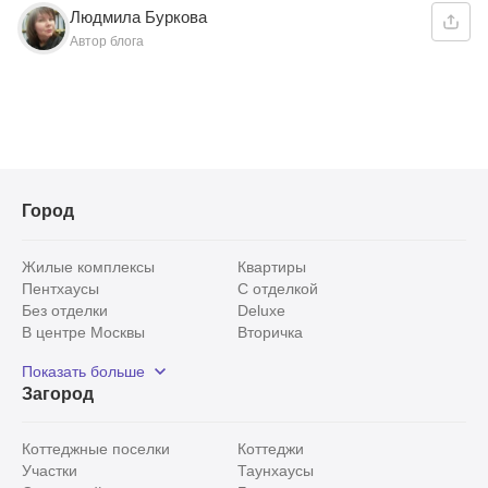
Людмила Буркова
Автор блога
Город
Жилые комплексы
Квартиры
Пентхаусы
С отделкой
Без отделки
Deluxe
В центре Москвы
Вторичка
Видовые
Эксклюзивы
Показать больше
Рядом с парком
Популярные локации
Загород
С панорамными окнами
Внутри Садового кольца
Коттеджные поселки
Коттеджи
Участки
Таунхаусы