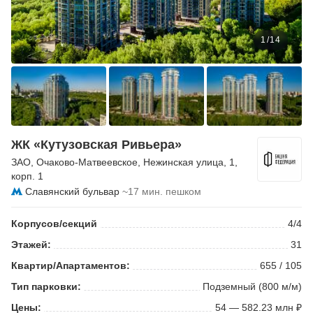
1
/
14
ЖК «Кутузовская Ривьера»
ЗАО
,
Очаково-Матвеевское
,
Нежинская улица
, 1,
корп. 1
Славянский бульвар
~17 мин. пешком
Корпусов/секций
4/4
Этажей:
31
Квартир/Апартаментов:
655 / 105
Тип парковки:
Подземный (800 м/м)
Цены:
54 — 582.23 млн ₽