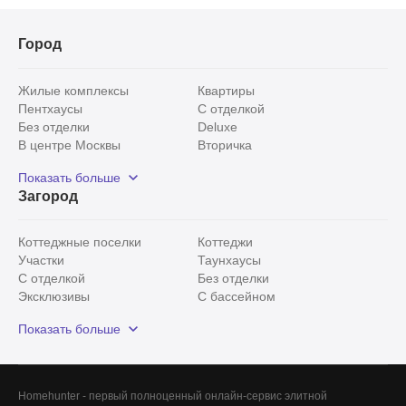
Город
Жилые комплексы
Квартиры
Пентхаусы
С отделкой
Без отделки
Deluxe
В центре Москвы
Вторичка
Видовые
Эксклюзивы
Показать больше
Рядом с парком
Популярные локации
Загород
С панорамными окнами
Внутри Садового кольца
Коттеджные поселки
Коттеджи
Участки
Таунхаусы
С отделкой
Без отделки
Эксклюзивы
С бассейном
С лесным участком
Истринский район
Показать больше
Красногорский район
Минское шоссе
Все
0
Сегодня
0
Homehunter - первый полноценный онлайн-сервис элитной