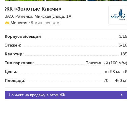
ЖК «Золотые Ключи»
ЗАО
,
Раменки
,
Минская улица
, 1А
Минская
~9 мин. пешком
Корпусов/секций
3/15
Этажей:
5-16
Квартир:
185
Тип парковки:
Подземный (100 м/м)
Цены:
от 98 млн ₽
Площади:
70 — 460 м
2
1 объект на продажу в этом ЖК