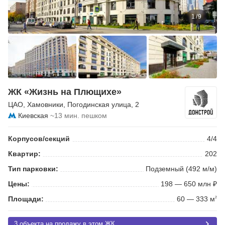
1
/
9
ЖК «Жизнь на Плющихе»
ЦАО
,
Хамовники
,
Погодинская улица
, 2
Киевская
~13 мин. пешком
Корпусов/секций
4/4
Квартир:
202
Тип парковки:
Подземный (492 м/м)
Цены:
198 — 650 млн ₽
Площади:
60 — 333 м
2
3 объекта на продажу в этом ЖК