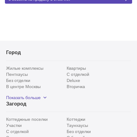
Город
Жилые комплексы
Квартиры
Пентхаусы
С отделкой
Без отделки
Deluxe
В центре Москвы
Вторичка
Видовые
Эксклюзивы
Показать больше
Рядом с парком
Популярные локации
Загород
С панорамными окнами
Внутри Садового кольца
Коттеджные поселки
Коттеджи
Участки
Таунхаусы
С отделкой
Без отделки